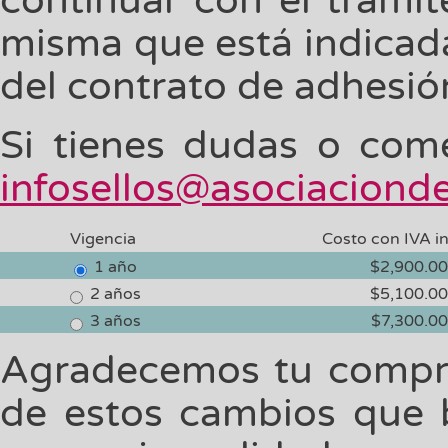
continuar con el trámit
misma que está indicada
del contrato de adhesió
Si tienes dudas o come
infosellos@asociaciond
Vigencia
Costo con IVA i
1 año
$2,900.00
2 años
$5,100.00
3 años
$7,300.00
Agradecemos tu compro
de estos cambios que 