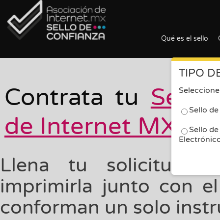
Qué es el sello
TIPO D
Contrata tu
Sello
Seleccione 
Sello d
de Internet MX
® e
Sello d
Electrónic
Llena tu solicitud e
imprimirla junto con 
conforman un solo instr