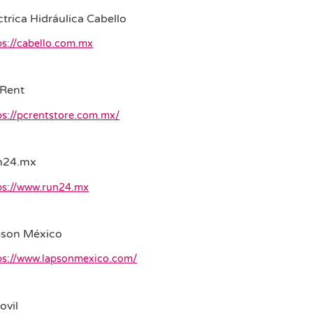
ctrica Hidráulica Cabello
ps://cabello.com.mx
 Rent
ps://pcrentstore.com.mx/
n24.mx
ps://www.run24.mx
pson México
ps://www.lapsonmexico.com/
vil