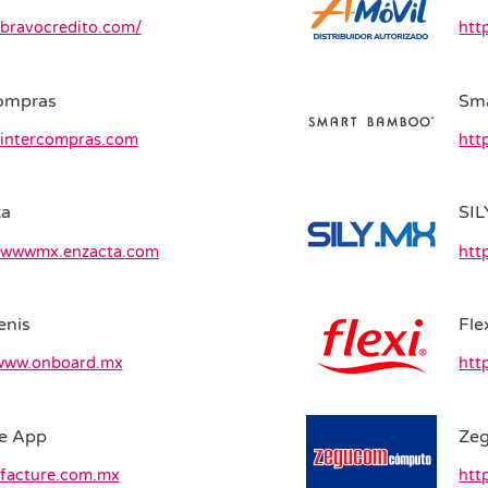
/bravocredito.com/
htt
ompras
Sm
//intercompras.com
htt
ta
SI
//wwwmx.enzacta.com
htt
enis
Fle
/www.onboard.mx
htt
e App
Ze
/facture.com.mx
htt