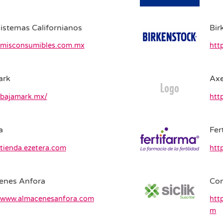
istemas Californianos
Bir
//misconsumibles.com.mx
htt
ark
Axe
/bajamark.mx/
htt
a
Fer
/tienda.ezetera.com
htt
enes Anfora
Com
//www.almacenesanfora.com
htt
m