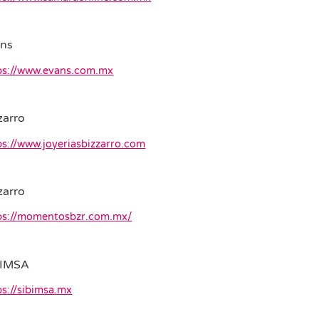
ans
ps://www.evans.com.mx
zarro
ps://www.joyeriasbizzarro.com
zarro
ps://momentosbzr.com.mx/
BIMSA
ps://sibimsa.mx