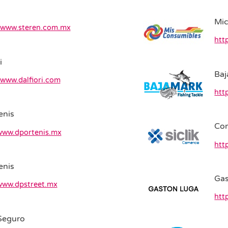
Mic
//www.steren.com.mx
htt
i
Ba
/www.dalfiori.com
htt
enis
Co
/www.dportenis.mx
htt
enis
Gas
/www.dpstreet.mx
htt
Seguro