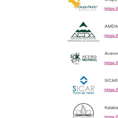
https:
AMDA
https:
Acero
https:
SICAR 
https:/
Kalaka
https:/