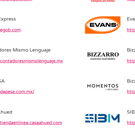
Express
Ev
//egob.com
htt
dores Mismo Lenguaje
Biz
//contadoresmismolenguaje.mx
htt
SA
Biz
//dapesa.com.mx/
htt
Ahued
SI
/tiendaenlinea.casaahued.com
htt