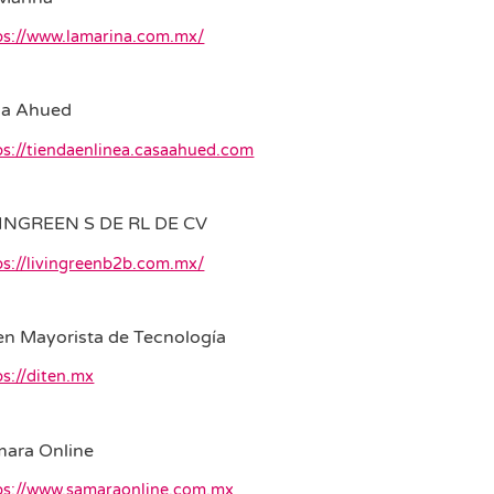
ps://www.lamarina.com.mx/
sa Ahued
ps://tiendaenlinea.casaahued.com
VINGREEN S DE RL DE CV
ps://livingreenb2b.com.mx/
en Mayorista de Tecnología
ps://diten.mx
ara Online
ps://www.samaraonline.com.mx