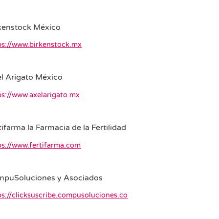
kenstock México
ps://www.birkenstock.mx
l Arigato México
ps://www.axelarigato.mx
tifarma la Farmacia de la Fertilidad
ps://www.fertifarma.com
puSoluciones y Asociados
ps://clicksuscribe.compusoluciones.co