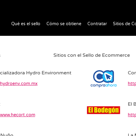
Qué es el sello
Cómo se obtiene
Contratar
Sitios de C
s
Sitios con el Sello de Ecommerce
ializadora Hydro Environment
Co
//hydroenv.com.mx
htt
t
El 
//www.hecort.com
htt
 Nuño
La 