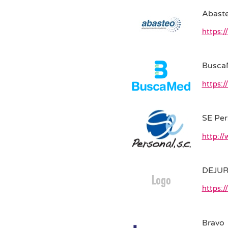
Abast
https:
Busca
https:
SE Per
http:/
DEJU
https:
Bravo