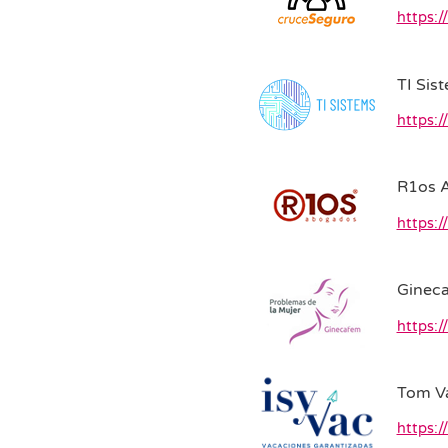
https:
TI Sis
https:/
R1os 
https:
Ginec
https:/
Tom Va
https:/