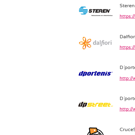
Steren
https:
Dalfior
https:/
D´port
http:/
D´port
http:/
Cruce