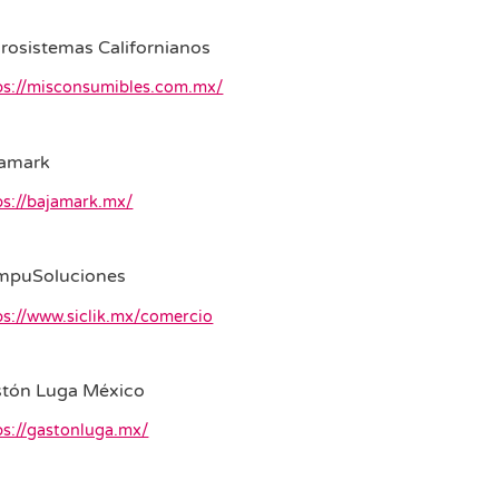
rosistemas Californianos
ps://misconsumibles.com.mx/
jamark
ps://bajamark.mx/
mpuSoluciones
ps://www.siclik.mx/comercio
tón Luga México
ps://gastonluga.mx/