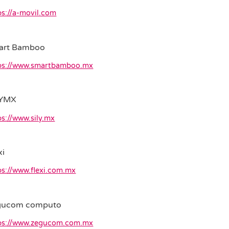
ps://a-movil.com
art Bamboo
ps://www.smartbamboo.mx
LYMX
ps://www.sily.mx
xi
ps://www.flexi.com.mx
gucom computo
ps://www.zegucom.com.mx