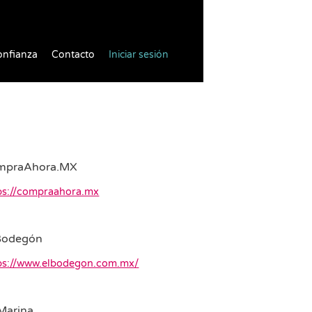
onfianza
Contacto
Iniciar sesión
mpraAhora.MX
ps://compraahora.mx
Bodegón
ps://www.elbodegon.com.mx/
Marina