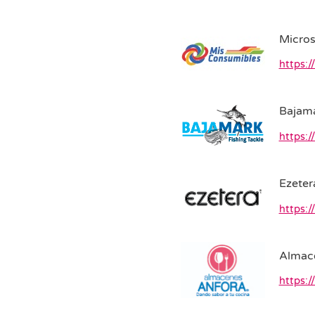
Micros
https:
Bajam
https:/
Ezeter
https:/
Almac
https: