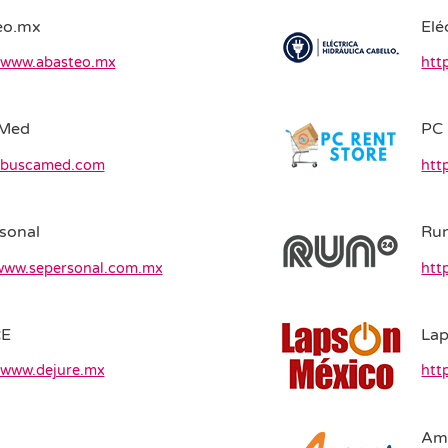
eo.mx
Elé
//www.abasteo.mx
htt
Med
PC
//buscamed.com
htt
sonal
Ru
/www.sepersonal.com.mx
htt
RE
La
//www.dejure.mx
htt
Amo