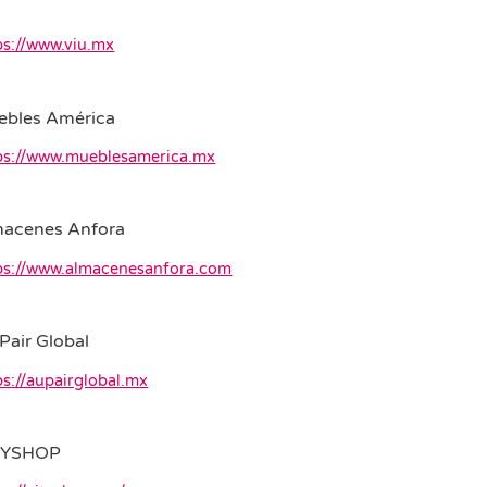
U
ps://www.viu.mx
ebles América
ps://www.mueblesamerica.mx
macenes Anfora
ps://www.almacenesanfora.com
Pair Global
ps://aupairglobal.mx
TYSHOP