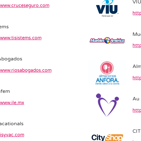
VI
//www.cruceseguro.com
htt
tems
Mu
/www.tisistems.com
htt
Abogados
Al
//www.riosabogados.com
htt
afem
Au 
/www.ile.mx
htt
cationals
CI
/isyvac.com