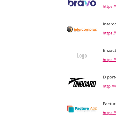
https:/
Interc
https:
Enzac
https:
D´port
http:/
Factur
https:/