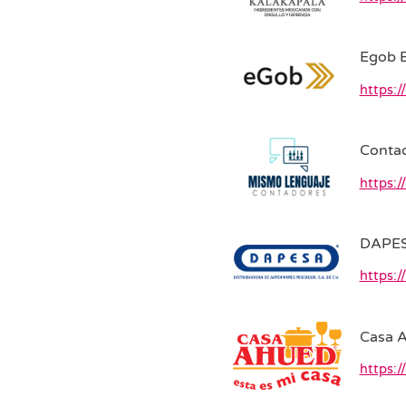
Egob 
https:
Conta
https:
DAPE
https:
Casa 
https:/