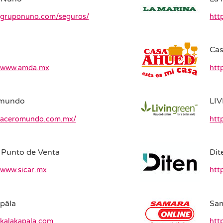
//gruponuno.com/seguros/
htt
Ca
//www.amda.mx
htt
mundo
LI
//aceromundo.com.mx/
htt
Punto de Venta
Dit
/www.sicar.mx
htt
päla
Sam
/kalakapala.com
htt